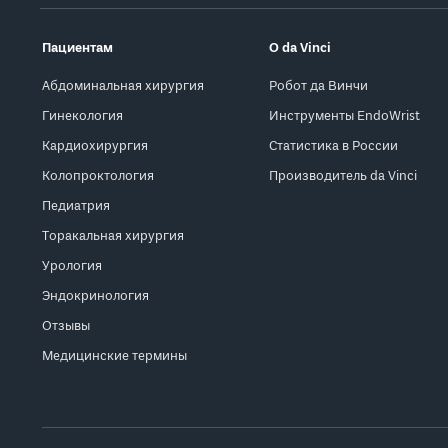
Пациентам
О da Vinci
Абдоминальная хирургия
Робот да Винчи
Гинекология
Инструменты EndoWrist
Кардиохирургия
Статистика в России
Колопроктология
Производитель da Vinci
Педиатрия
Торакальная хирургия
Урология
Эндокринология
Отзывы
Медицинские термины