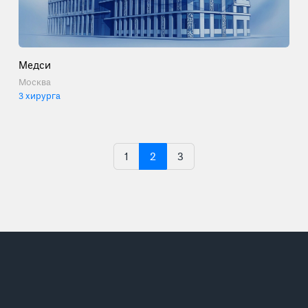
Медси
Москва
3 хирурга
1
2
3