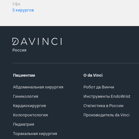
Уфа
5 хирургов
Россия
Пациентам
О da Vinci
Абдоминальная хирургия
Робот да Винчи
Гинекология
Инструменты EndoWrist
Кардиохирургия
Статистика в России
Колопроктология
Производитель da Vinci
Педиатрия
Торакальная хирургия