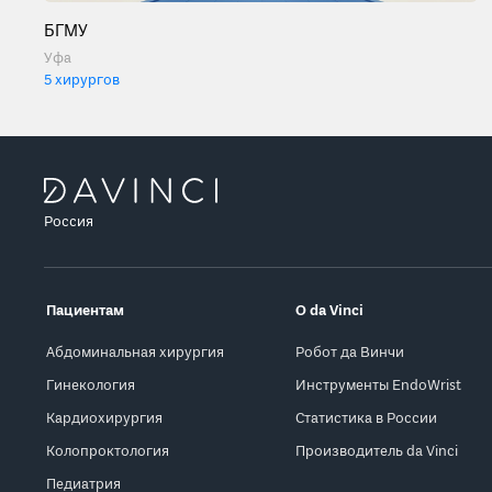
БГМУ
Уфа
5 хирургов
Россия
Пациентам
О da Vinci
Абдоминальная хирургия
Робот да Винчи
Гинекология
Инструменты EndoWrist
Кардиохирургия
Статистика в России
Колопроктология
Производитель da Vinci
Педиатрия