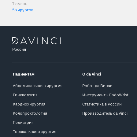
Тюмень
5 хирургов
Россия
Пациентам
О da Vinci
Абдоминальная хирургия
Робот да Винчи
Гинекология
Инструменты EndoWrist
Кардиохирургия
Статистика в России
Колопроктология
Производитель da Vinci
Педиатрия
Торакальная хирургия