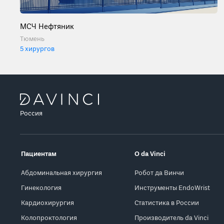
МСЧ Нефтяник
Тюмень
5 хирургов
Россия
Пациентам
О da Vinci
Абдоминальная хирургия
Робот да Винчи
Гинекология
Инструменты EndoWrist
Кардиохирургия
Статистика в России
Колопроктология
Производитель da Vinci