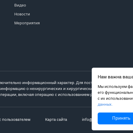
Видео
Новости
Мероприятия
Нам важна ваша
лючительно информационный характер. Для постановки диагноза и выб
Мы используем фай
 информацию о нехирургических и хирургических вариантах лечения и
его функционально
перации, включая операцию с использованием робота da Vinci.
с их использован
данных.
Принять
с пользователем
Карта сайта
info@robot-davinci.ru