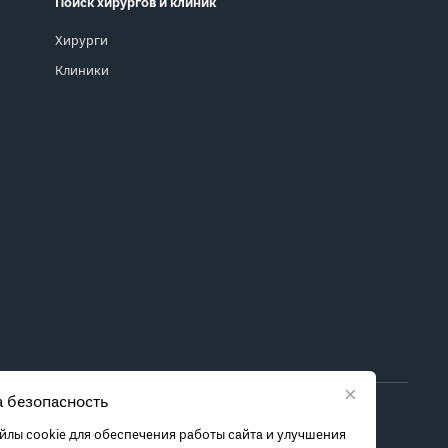
Поиск хирургов и клиник
Хирурги
Клиники
×
 безопасность
ора метода лечения обратитесь за консультацией к
лы cookie для обеспечения работы сайта и улучшения
 связанных с ними рисках, чтобы принять обоснованное