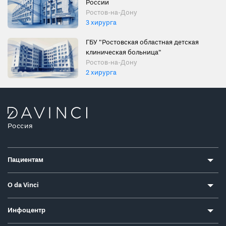
России
Ростов-на-Дону
3 хирурга
ГБУ "Ростовская областная детская
клиническая больница"
Ростов-на-Дону
2 хирурга
Россия
Пациентам
О da Vinci
Инфоцентр