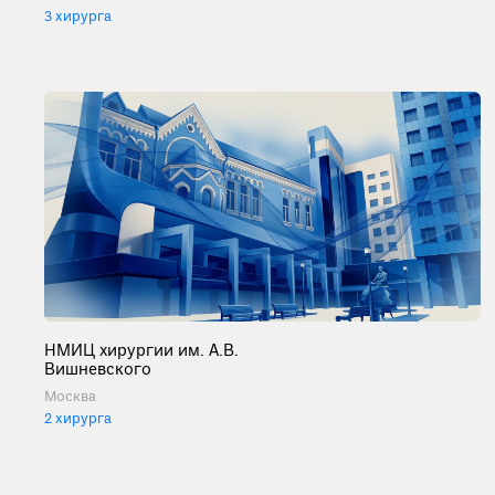
3 хирурга
НМИЦ хирургии им. А.В.
Вишневского
Москва
2 хирурга