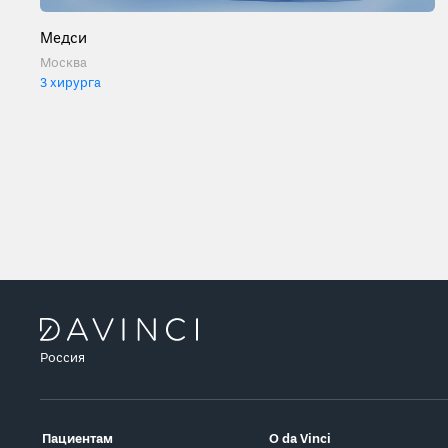
Медси
Москва
3 хирурга
Россия
Пациентам
О da Vinci