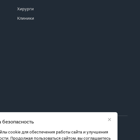
Хирурги
Клиники
×
 безопасность
ора метода лечения обратитесь за консультацией к
лы cookie для обеспечения работы сайта и улучшения
 связанных с ними рисках, чтобы принять обоснованное
сти. Продолжая пользоваться сайтом, вы соглашаетесь