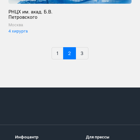
РНЦХ им. акад. Б.В.
Петровского
Москва
4 хирурга
1
2
3
Инфоцентр
Для прессы