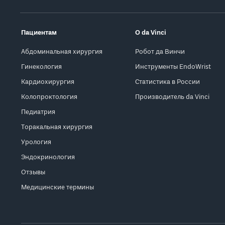
Пациентам
О da Vinci
Абдоминальная хирургия
Робот да Винчи
Гинекология
Инструменты EndoWrist
Кардиохирургия
Статистика в России
Колопроктология
Производитель da Vinci
Педиатрия
Торакальная хирургия
Урология
Эндокринология
Отзывы
Медицинские термины