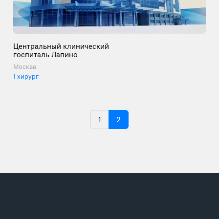
Центральный клинический
госпиталь Лапино
Москва
1 хирург
1
2