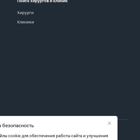
Поиск хирургов и клиник
Хирурги
Клиники
×
 безопасность
ора метода лечения обратитесь за консультацией к
лы cookie для обеспечения работы сайта и улучшения
 связанных с ними рисках, чтобы принять обоснованное