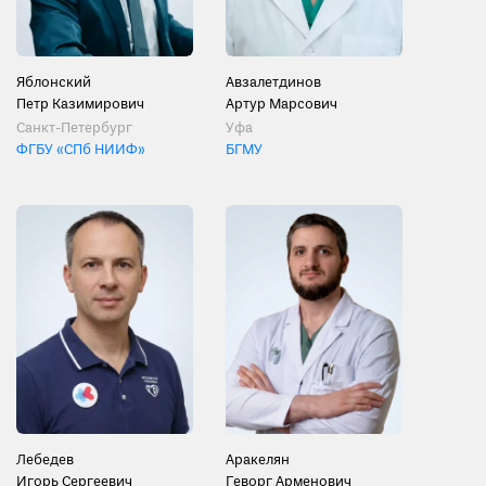
Яблонский
Авзалетдинов
Петр Казимирович
Артур Марсович
Санкт-Петербург
Уфа
ФГБУ «СПб НИИФ»
БГМУ
Лебедев
Аракелян
Игорь Сергеевич
Геворг Арменович