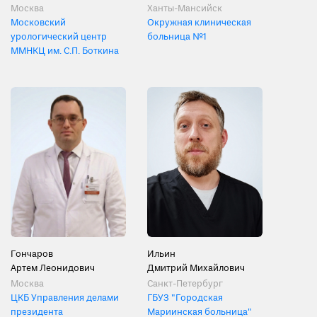
Москва
Ханты-Мансийск
Московский
Окружная клиническая
урологический центр
больница №1
ММНКЦ им. С.П. Боткина
Гончаров
Ильин
Артем Леонидович
Дмитрий Михайлович
Москва
Санкт-Петербург
ЦКБ Управления делами
ГБУЗ "Городская
президента
Мариинская больница"