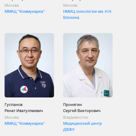
Москва
Москва
ММКЦ "Коммунарка"
НМИЦ онкологии им. Н.Н.
Блохина
Гуспанов
Пронягин
Ренат Иватуллаевич
Сергей Викторович
Москва
Владивосток
ММКЦ "Коммунарка"
Медицинский центр
ДВФУ