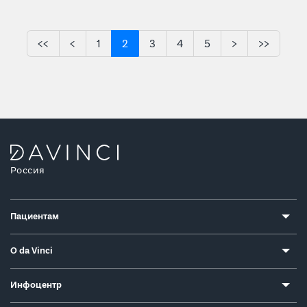
<<
<
1
2
3
4
5
>
>>
Россия
Пациентам
О da Vinci
Инфоцентр