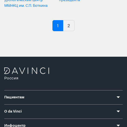
урологический центр
президента
ММНКЦ им. С.П. Боткина
1
2
Россия
Пациентам
О da Vinci
Инфоцентр