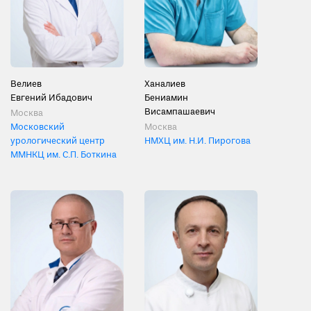
Велиев
Ханалиев
Евгений Ибадович
Бениамин
Висампашаевич
Москва
Московский
Москва
урологический центр
НМХЦ им. Н.И. Пирогова
ММНКЦ им. С.П. Боткина