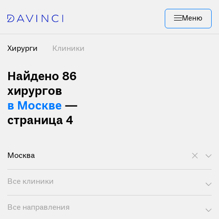
Меню
Хирурги
Клиники
Найдено 86
хирургов
в Москве
—
страница 4
Москва
Все клиники
Все направления