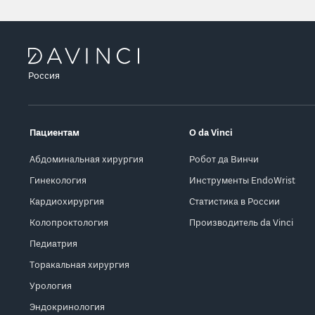
Россия
Пациентам
О da Vinci
Абдоминальная хирургия
Робот да Винчи
Гинекология
Инструменты EndoWrist
Кардиохирургия
Статистика в России
Колопроктология
Производитель da Vinci
Педиатрия
Торакальная хирургия
Урология
Эндокринология