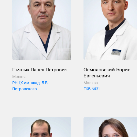
Пьяных Павел Петрович
Осмоловский Борис
Евгеньевич
Москва
РНЦХ им. акад. Б.В.
Москва
Петровского
ГКБ №31