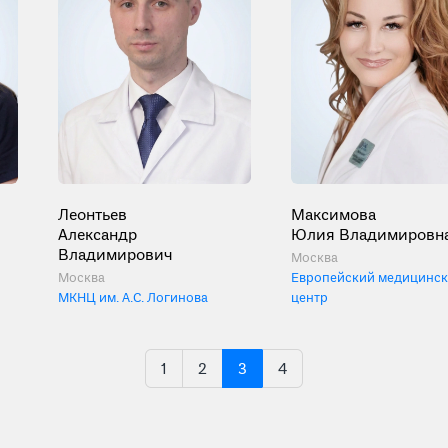
Леонтьев
Максимова
Александр
Юлия Владимировн
Владимирович
Москва
Москва
Европейский медицинс
МКНЦ им. А.С. Логинова
центр
1
2
3
4