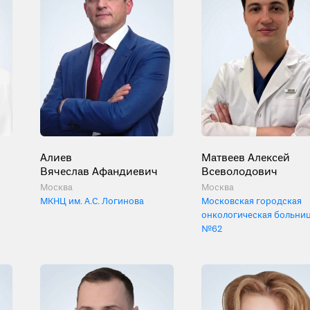
Алиев
Матвеев Алексей
Вячеслав Афандиевич
Всеволодович
Москва
Москва
МКНЦ им. А.С. Логинова
Московская городская
онкологическая больни
№62