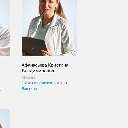
Афанасьева Кристина
Владимировна
Москва
НМИЦ онкологии им. Н.Н.
ца
Блохина